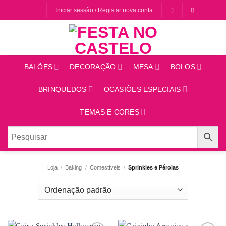
Saltar
Iniciar sessão / Registar nova conta
para
o
conteúdo
BALÕES
DECORAÇÃO
MESA
BOLOS
BRINQUEDOS
OCASIÕES ESPECIAIS
TEMAS E CORES
Loja
/
Baking
/
Comestíveis
/
Sprinkles e Pérolas