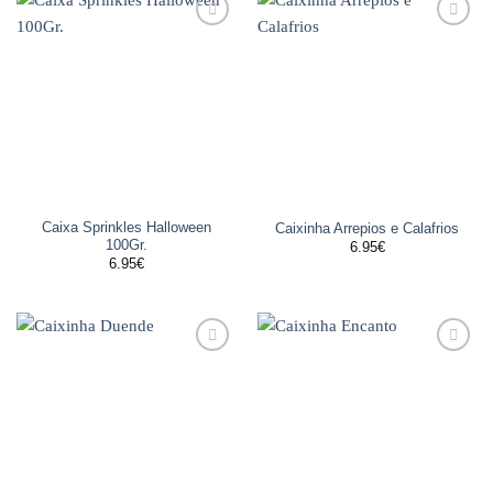
Adicionar
Adicionar
aos
aos
favoritos
favoritos
Caixa Sprinkles Halloween
Caixinha Arrepios e Calafrios
100Gr.
6.95
€
6.95
€
Adicionar
Adicionar
aos
aos
favoritos
favoritos