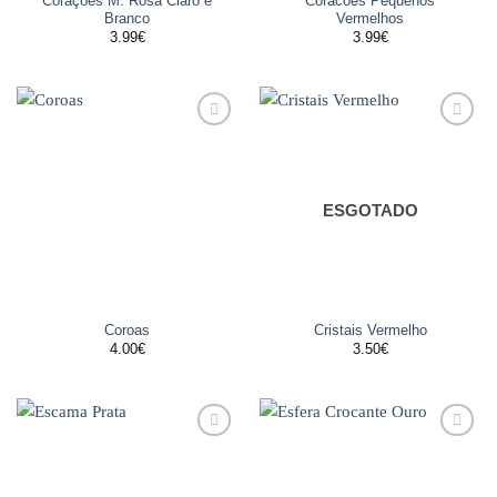
Corações M. Rosa Claro e
Coracões Pequenos
Branco
Vermelhos
3.99
€
3.99
€
Adicionar
Adicionar
aos
aos
favoritos
favoritos
ESGOTADO
Coroas
Cristais Vermelho
4.00
€
3.50
€
Adicionar
Adicionar
aos
aos
favoritos
favoritos