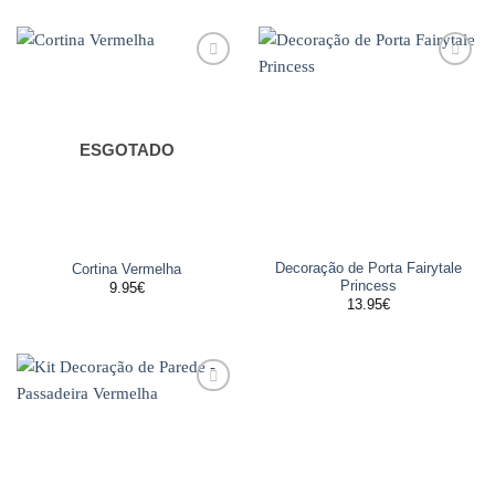
Adicionar
Adicionar
aos
aos
favoritos
favoritos
ESGOTADO
Decoração de Porta Fairytale
Cortina Vermelha
Princess
9.95
€
13.95
€
Adicionar
aos
favoritos