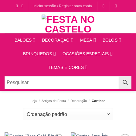
Saltar
Iniciar sessão / Registar nova conta
para
o
conteúdo
BALÕES
DECORAÇÃO
MESA
BOLOS
BRINQUEDOS
OCASIÕES ESPECIAIS
TEMAS E CORES
Loja
/
Artigos de Festa
/
Decoração
/
Cortinas