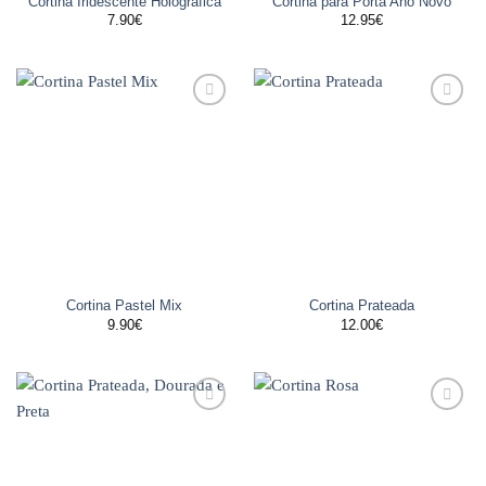
Cortina Iridescente Holográfica
Cortina para Porta Ano Novo
7.90
€
12.95
€
Adicionar
Adicionar
aos
aos
favoritos
favoritos
Cortina Pastel Mix
Cortina Prateada
9.90
€
12.00
€
Adicionar
Adicionar
aos
aos
favoritos
favoritos