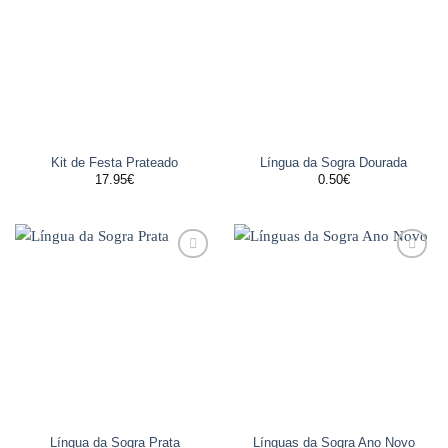
aos
aos
favoritos
favoritos
Kit de Festa Prateado
Língua da Sogra Dourada
17.95
€
0.50
€
Adicionar
Adicionar
aos
aos
favoritos
favoritos
Língua da Sogra Prata
Línguas da Sogra Ano Novo