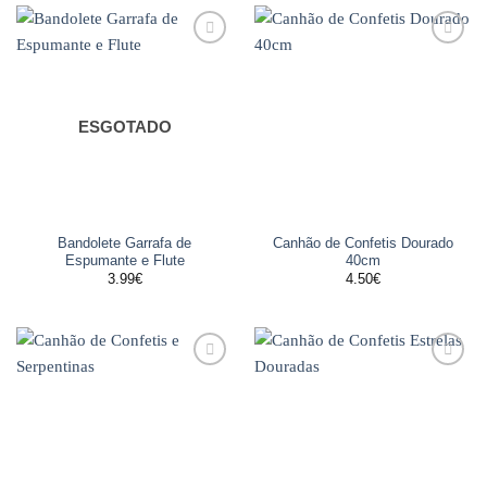
Adicionar
Adicionar
aos
aos
favoritos
favoritos
ESGOTADO
Bandolete Garrafa de
Canhão de Confetis Dourado
Espumante e Flute
40cm
3.99
€
4.50
€
Adicionar
Adicionar
aos
aos
favoritos
favoritos