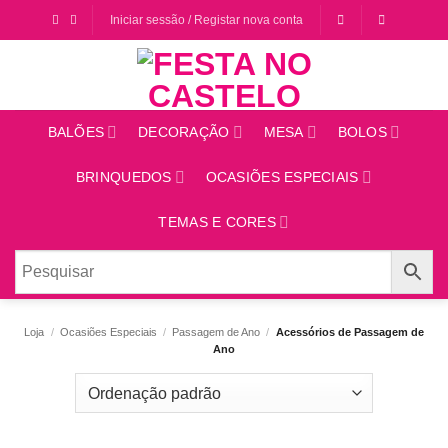
Saltar
Iniciar sessão / Registar nova conta
para
o
conteúdo
BALÕES
DECORAÇÃO
MESA
BOLOS
BRINQUEDOS
OCASIÕES ESPECIAIS
TEMAS E CORES
Loja
/
Ocasiões Especiais
/
Passagem de Ano
/
Acessórios de Passagem de
Ano