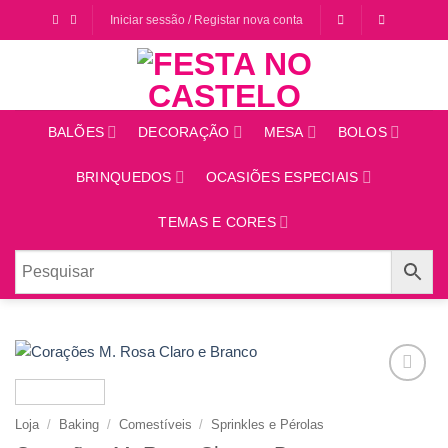
Saltar
Iniciar sessão / Registar nova conta
para
o
conteúdo
BALÕES
DECORAÇÃO
MESA
BOLOS
BRINQUEDOS
OCASIÕES ESPECIAIS
TEMAS E CORES
Adicionar
aos
Loja
/
Baking
/
Comestíveis
/
Sprinkles e Pérolas
favoritos