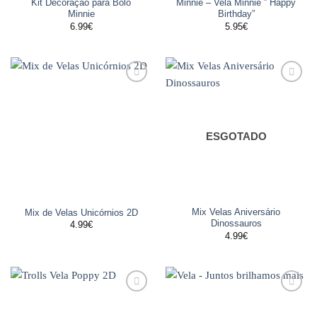
Kit Decoração para Bolo
Minnie – Vela Minnie ” Happy
Minnie
Birthday”
6.99
€
5.95
€
Adicionar
Adicionar
aos
aos
favoritos
favoritos
ESGOTADO
Mix Velas Aniversário
Mix de Velas Unicórnios 2D
Dinossauros
4.99
€
4.99
€
Adicionar
Adicionar
aos
aos