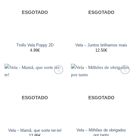
favoritos
favoritos
ESGOTADO
ESGOTADO
Trolls Vela Poppy 2D
Vela – Juntos brilhamos mais
4.99
€
12.50
€
Adicionar
Adicionar
aos
aos
favoritos
favoritos
ESGOTADO
ESGOTADO
Vela – Milhões de obrigados
Vela – Mamã, que sorte ter-te!
por tanto
12.95
€