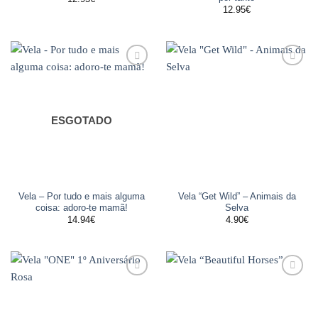
12.95
€
Adicionar
Adicionar
aos
aos
favoritos
favoritos
ESGOTADO
Vela – Por tudo e mais alguma
Vela “Get Wild” – Animais da
coisa: adoro-te mamã!
Selva
14.94
€
4.90
€
Adicionar
Adicionar
aos
aos
favoritos
favoritos