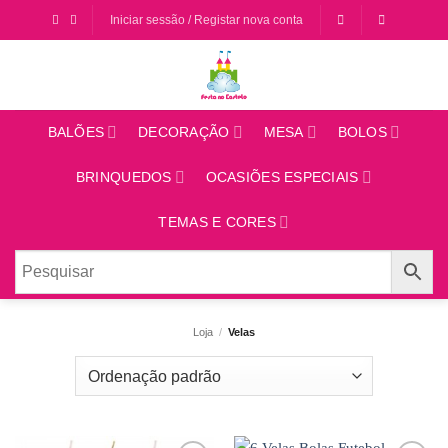
Saltar
Iniciar sessão / Registar nova conta
para
o
conteúdo
BALÕES
DECORAÇÃO
MESA
BOLOS
BRINQUEDOS
OCASIÕES ESPECIAIS
TEMAS E CORES
Loja
/
Velas