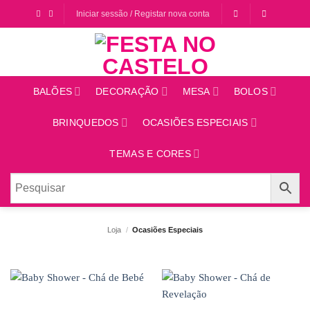
Saltar
Iniciar sessão / Registar nova conta
para
o
conteúdo
BALÕES
DECORAÇÃO
MESA
BOLOS
BRINQUEDOS
OCASIÕES ESPECIAIS
TEMAS E CORES
Loja
/
Ocasiões Especiais