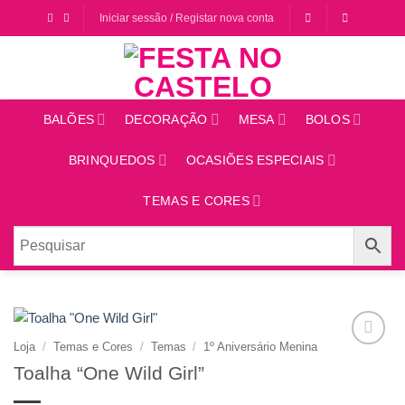
Saltar
Iniciar sessão / Registar nova conta
para
o
conteúdo
BALÕES
DECORAÇÃO
MESA
BOLOS
BRINQUEDOS
OCASIÕES ESPECIAIS
TEMAS E CORES
Loja
/
Temas e Cores
/
Temas
/
1º Aniversário Menina
Adicionar
Toalha “One Wild Girl”
aos
favoritos