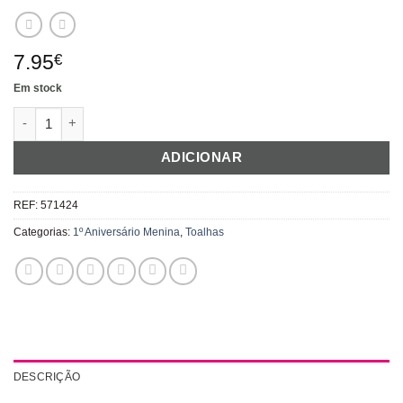
7.95
€
Em stock
Quantidade de Toalha "One Wild Girl"
ADICIONAR
REF:
571424
Categorias:
1º Aniversário Menina
,
Toalhas
DESCRIÇÃO