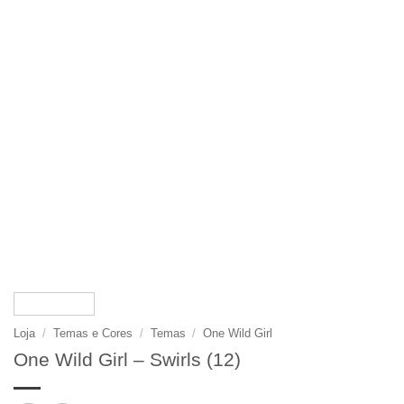
Loja
/
Temas e Cores
/
Temas
/
One Wild Girl
One Wild Girl – Swirls (12)