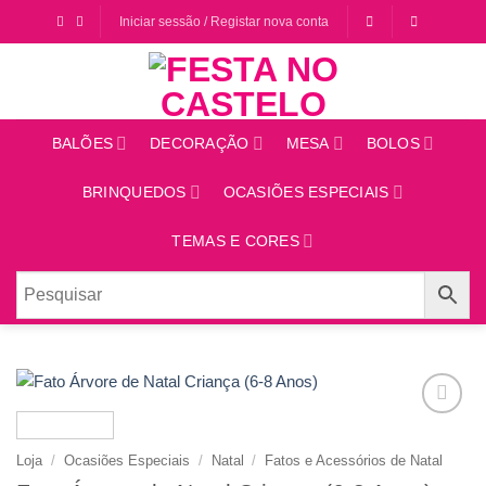
Saltar
Iniciar sessão / Registar nova conta
para
o
conteúdo
BALÕES
DECORAÇÃO
MESA
BOLOS
BRINQUEDOS
OCASIÕES ESPECIAIS
TEMAS E CORES
Adicionar
aos
Loja
/
Ocasiões Especiais
/
Natal
/
Fatos e Acessórios de Natal
favoritos