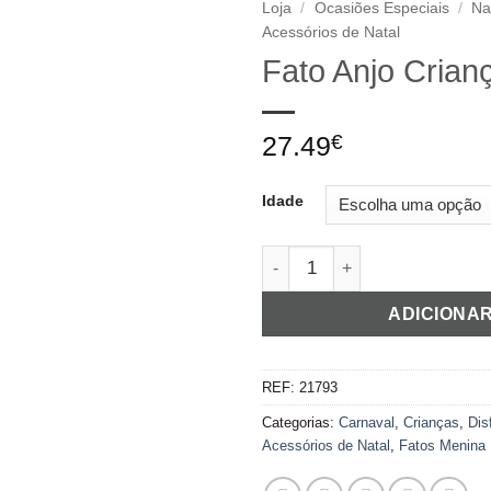
Loja
/
Ocasiões Especiais
/
Na
Acessórios de Natal
Adicionar
Fato Anjo Crian
aos
favoritos
27.49
€
Idade
Quantidade de Fato Anjo Cria
ADICIONA
REF:
21793
Categorias:
Carnaval
,
Crianças
,
Dis
Acessórios de Natal
,
Fatos Menina