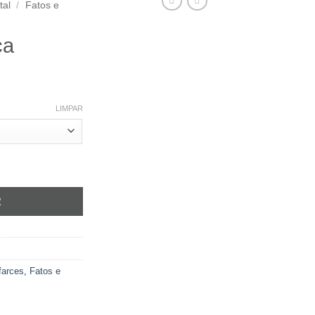
tal
/
Fatos e
ça
LIMPAR
nça
R
farces
,
Fatos e