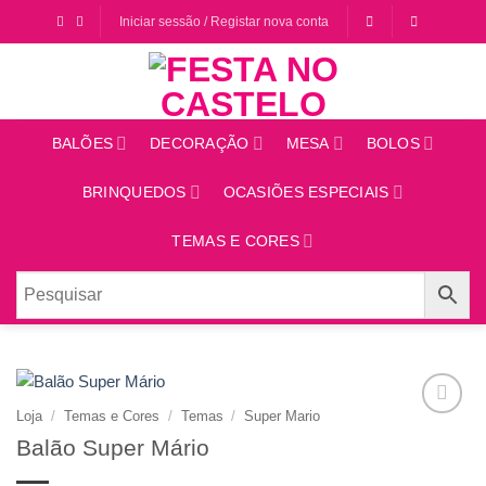
Saltar
Iniciar sessão / Registar nova conta
para
o
conteúdo
BALÕES
DECORAÇÃO
MESA
BOLOS
BRINQUEDOS
OCASIÕES ESPECIAIS
TEMAS E CORES
Loja
/
Temas e Cores
/
Temas
/
Super Mario
Adicionar
Balão Super Mário
aos
favoritos