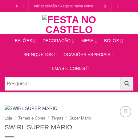
Saltar
Iniciar sessão / Registar nova conta
para
o
conteúdo
BALÕES
DECORAÇÃO
MESA
BOLOS
BRINQUEDOS
OCASIÕES ESPECIAIS
TEMAS E CORES
Loja
/
Temas e Cores
/
Temas
/
Super Mario
Adicionar
SWIRL SUPER MÁRIO
aos
favoritos