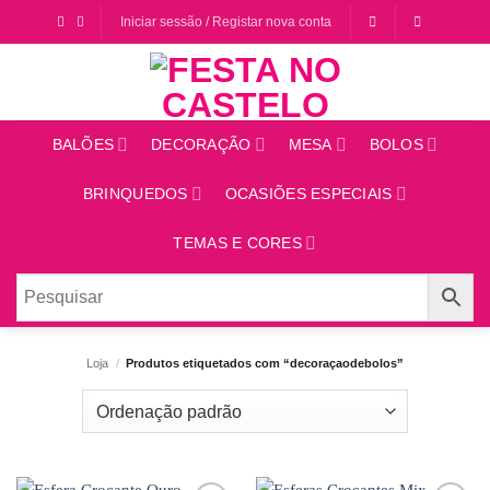
Saltar
Iniciar sessão / Registar nova conta
para
o
conteúdo
BALÕES
DECORAÇÃO
MESA
BOLOS
BRINQUEDOS
OCASIÕES ESPECIAIS
TEMAS E CORES
Loja
/
Produtos etiquetados com “decoraçaodebolos”