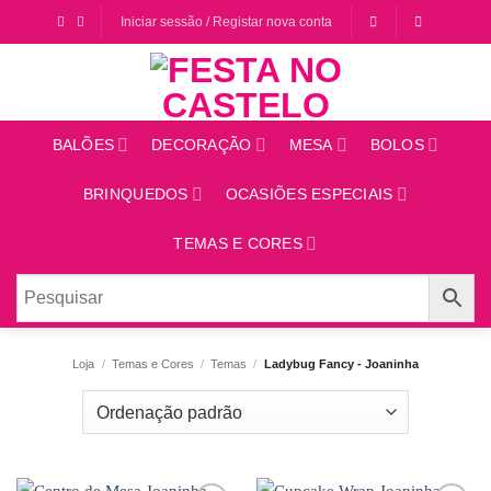
Saltar
Iniciar sessão / Registar nova conta
para
o
conteúdo
BALÕES
DECORAÇÃO
MESA
BOLOS
BRINQUEDOS
OCASIÕES ESPECIAIS
TEMAS E CORES
Loja
/
Temas e Cores
/
Temas
/
Ladybug Fancy - Joaninha