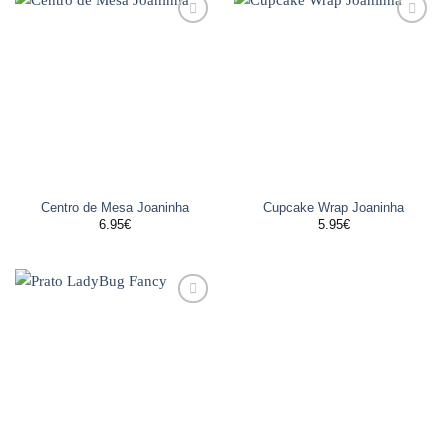
Adicionar
Adicionar
aos
aos
favoritos
favoritos
Centro de Mesa Joaninha
Cupcake Wrap Joaninha
6.95
€
5.95
€
Adicionar
aos
favoritos