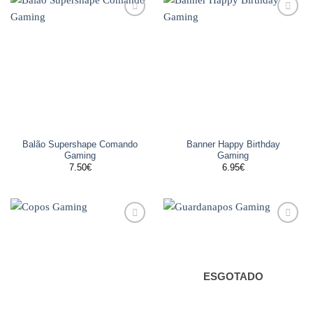
Adicionar
Adicionar
aos
aos
favoritos
favoritos
Balão Supershape Comando
Banner Happy Birthday
Gaming
Gaming
7.50
€
6.95
€
Adicionar
Adicionar
aos
aos
favoritos
favoritos
ESGOTADO