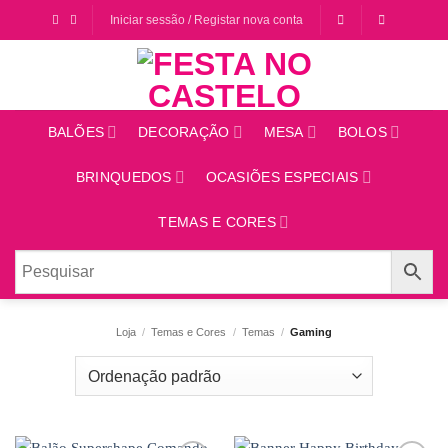
Saltar
Iniciar sessão / Registar nova conta
para
o
conteúdo
BALÕES
DECORAÇÃO
MESA
BOLOS
BRINQUEDOS
OCASIÕES ESPECIAIS
TEMAS E CORES
Loja
/
Temas e Cores
/
Temas
/
Gaming