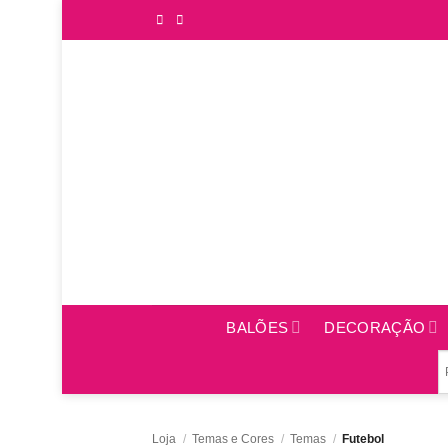
Saltar
para
o
conteúdo
BALÕES
DECORAÇÃO
Loja
/
Temas e Cores
/
Temas
/
Futebol