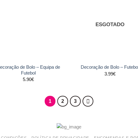
Adicionar
Adicio
aos
ao
favoritos
favori
ESGOTADO
+
ecoração de Bolo – Equipa de
Decoração de Bolo – Futebo
Futebol
3.99
€
5.90
€
1
2
3