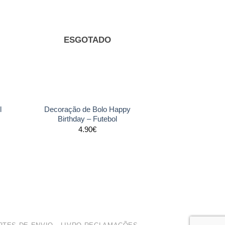
nar
Adicionar
s
aos
tos
favoritos
ESGOTADO
+
Decoração de Bolo Happy
l
Birthday – Futebol
4.90
€