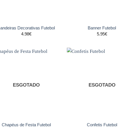
+
andeiras Decorativas Futebol
Banner Futebol
4.98
€
5.95
€
Adicionar
Adicio
aos
ao
favoritos
favori
ESGOTADO
ESGOTADO
+
Chapéus de Festa Futebol
Confetis Futebol