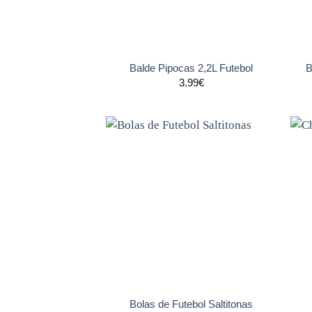
+
+
Balde Pipocas 2,2L Futebol
B
3.99
€
Adicionar
aos
favoritos
+
+
Bolas de Futebol Saltitonas