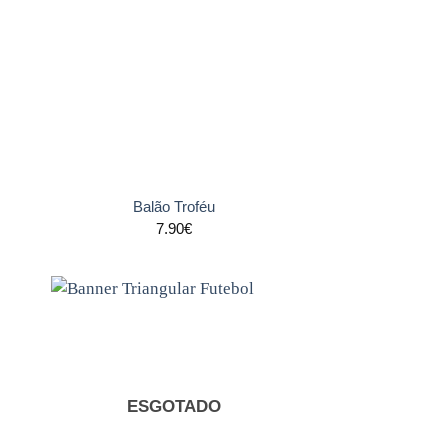
s
aos
tos
favoritos
+
Balão Troféu
7.90
€
nar
Adicionar
s
aos
tos
favoritos
ESGOTADO