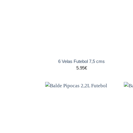
aos
favoritos
+
+
6 Velas Futebol 7,5 cms
5.95
€
Adicionar
aos
favoritos