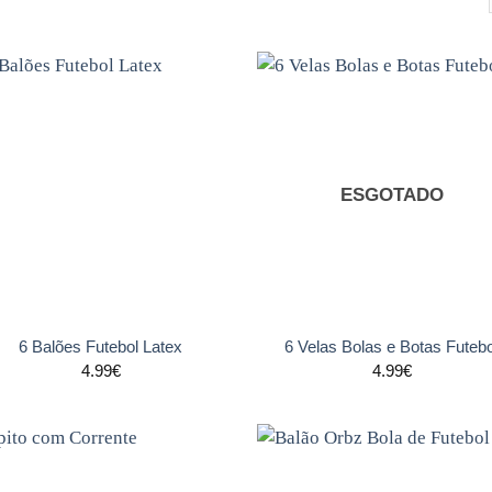
Adicionar
Adicio
aos
ao
favoritos
favori
ESGOTADO
+
6 Balões Futebol Latex
6 Velas Bolas e Botas Futebo
4.99
€
4.99
€
Adicionar
Adicio