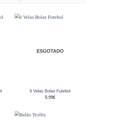
nar
Adicionar
s
aos
tos
favoritos
ESGOTADO
+
l
6 Velas Bolas Futebol
5.99
€
nar
Adicionar