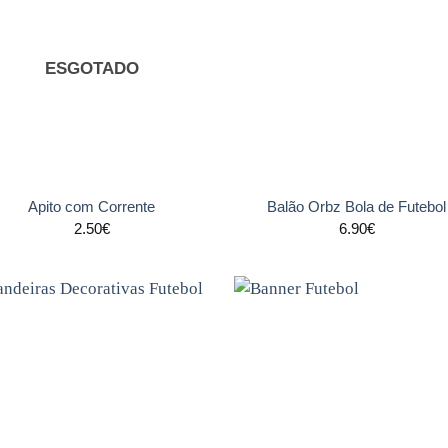
aos
ao
favoritos
favori
ESGOTADO
+
Apito com Corrente
Balão Orbz Bola de Futebol
2.50
€
6.90
€
Adicionar
Adicio
aos
ao
favoritos
favori