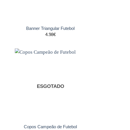
+
Banner Triangular Futebol
4.98
€
nar
Adicionar
s
aos
tos
favoritos
ESGOTADO
+
Copos Campeão de Futebol