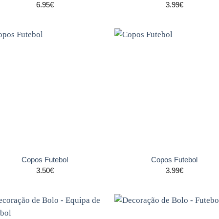
6.95
€
3.99
€
Adicionar
Adicio
aos
ao
favoritos
favori
+
Copos Futebol
Copos Futebol
3.50
€
3.99
€