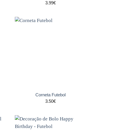
3.99
€
nar
Adicionar
s
aos
tos
favoritos
+
Corneta Futebol
3.50
€