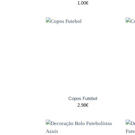
1.00
€
Adicionar
aos
favoritos
+
+
Copos Futebol
2.98
€