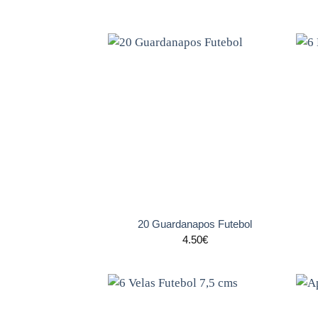
Adicionar
aos
favoritos
+
+
20 Guardanapos Futebol
4.50
€
Adicionar