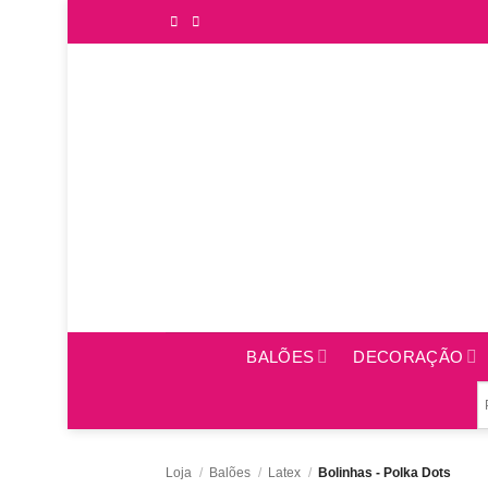
Saltar
para
o
conteúdo
BALÕES
DECORAÇÃO
Loja
/
Balões
/
Latex
/
Bolinhas - Polka Dots