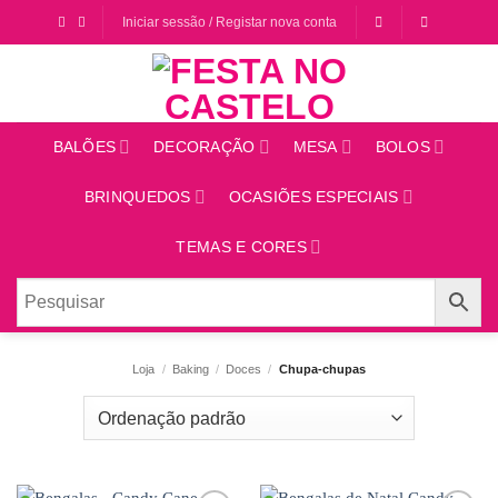
Saltar
Iniciar sessão / Registar nova conta
para
o
conteúdo
BALÕES
DECORAÇÃO
MESA
BOLOS
BRINQUEDOS
OCASIÕES ESPECIAIS
TEMAS E CORES
Loja
/
Baking
/
Doces
/
Chupa-chupas