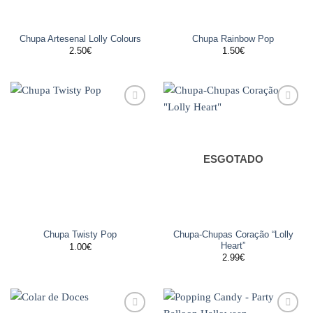
Chupa Artesenal Lolly Colours
Chupa Rainbow Pop
2.50
€
1.50
€
Adicionar
Adicionar
aos
aos
favoritos
favoritos
ESGOTADO
Chupa-Chupas Coração “Lolly
Chupa Twisty Pop
Heart”
1.00
€
2.99
€