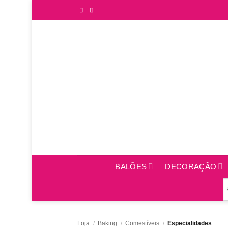
Saltar
para
o
conteúdo
BALÕES
DECORAÇÃO
Loja
/
Baking
/
Comestíveis
/
Especialidades