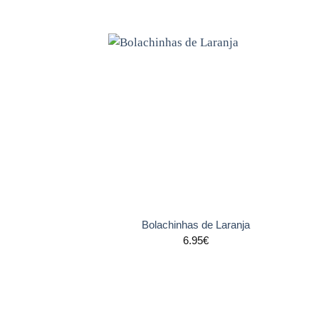
Adicionar
aos
favoritos
+
Bolachinhas de Laranja
6.95
€