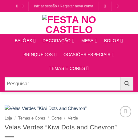
Saltar
Iniciar sessão / Registar nova conta
para
o
conteúdo
BALÕES
DECORAÇÃO
MESA
BOLOS
BRINQUEDOS
OCASIÕES ESPECIAIS
TEMAS E CORES
Loja
/
Temas e Cores
/
Cores
/
Verde
Adicionar
Velas Verdes “Kiwi Dots and Chevron”
aos
favoritos