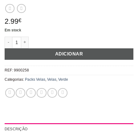
2.99
€
Em stock
Quantidade de Velas Verdes "Kiwi Dots and Chevron"
ADICIONAR
REF:
9900258
Categorias:
Packs Velas
,
Velas
,
Verde
DESCRIÇÃO