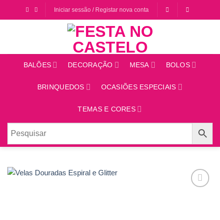
Saltar
Iniciar sessão / Registar nova conta
para
o
conteúdo
BALÕES
DECORAÇÃO
MESA
BOLOS
BRINQUEDOS
OCASIÕES ESPECIAIS
TEMAS E CORES
Adicionar
aos
favoritos