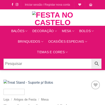
Saltar
Iniciar sessão / Registar nova conta
para
o
conteúdo
BALÕES
DECORAÇÃO
MESA
BOLOS
BRINQUEDOS
OCASIÕES ESPECIAIS
TEMAS E CORES
Adicionar
aos
Loja
/
Artigos de Festa
/
Mesa
favoritos