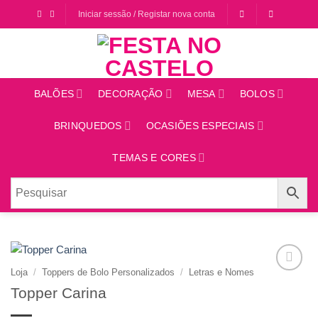
Saltar
Iniciar sessão / Registar nova conta
para
o
conteúdo
BALÕES
DECORAÇÃO
MESA
BOLOS
BRINQUEDOS
OCASIÕES ESPECIAIS
TEMAS E CORES
Loja
/
Toppers de Bolo Personalizados
/
Letras e Nomes
Adicionar
Topper Carina
aos
favoritos