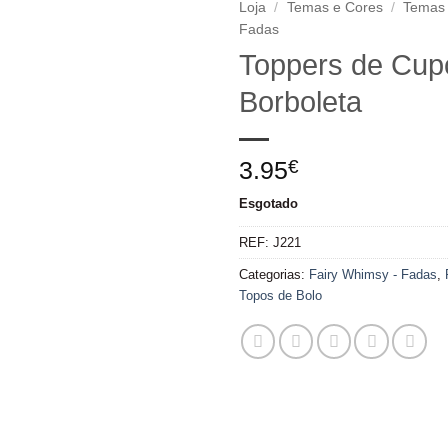
Loja
/
Temas e Cores
/
Temas
Fadas
Adicionar
Toppers de Cup
aos
Borboleta
favoritos
3.95
€
Esgotado
REF:
J221
Categorias:
Fairy Whimsy - Fadas
,
Topos de Bolo