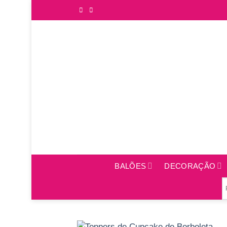
Saltar
para
o
conteúdo
BALÕES
DECORAÇÃO