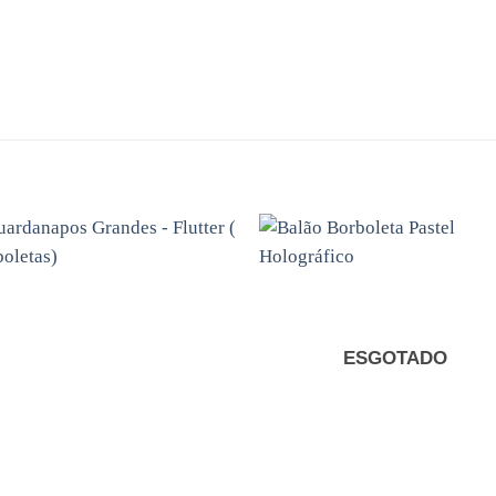
Adicionar
Adicio
aos
ao
favoritos
favori
ESGOTADO
+