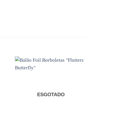
nar
Adicionar
s
aos
tos
favoritos
ESGOTADO
+