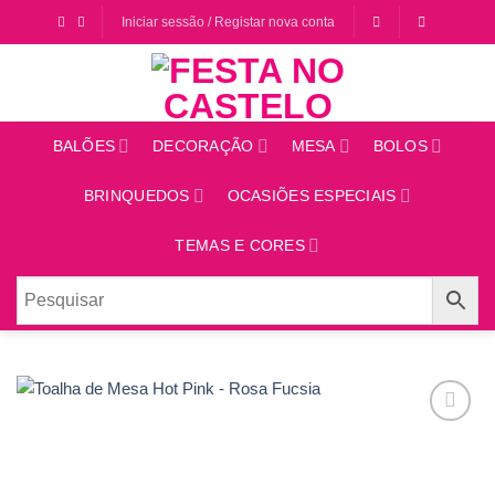
Saltar
Iniciar sessão / Registar nova conta
para
o
conteúdo
BALÕES
DECORAÇÃO
MESA
BOLOS
BRINQUEDOS
OCASIÕES ESPECIAIS
TEMAS E CORES
Adicionar
aos
favoritos