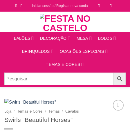
Saltar
Iniciar sessão / Registar nova conta
para
o
conteúdo
BALÕES
DECORAÇÃO
MESA
BOLOS
BRINQUEDOS
OCASIÕES ESPECIAIS
TEMAS E CORES
Loja
/
Temas e Cores
/
Temas
/
Cavalos
Adicionar
Swirls “Beautiful Horses”
aos
favoritos