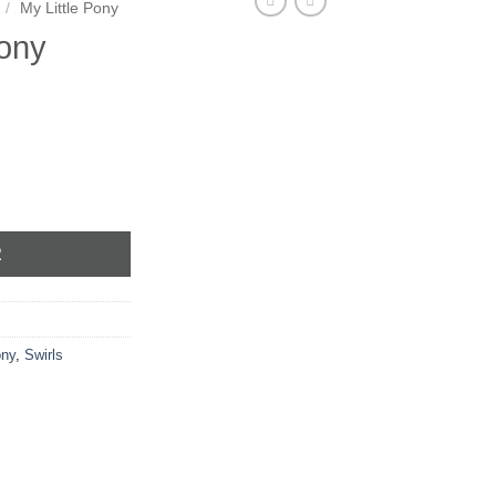
/
My Little Pony
Pony
 Pony
R
ony
,
Swirls