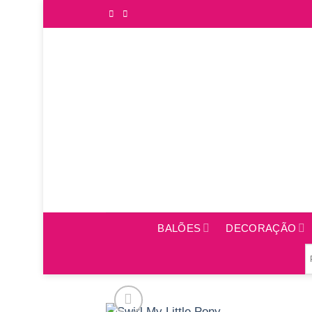
Saltar
para
o
conteúdo
BALÕES
DECORAÇÃO