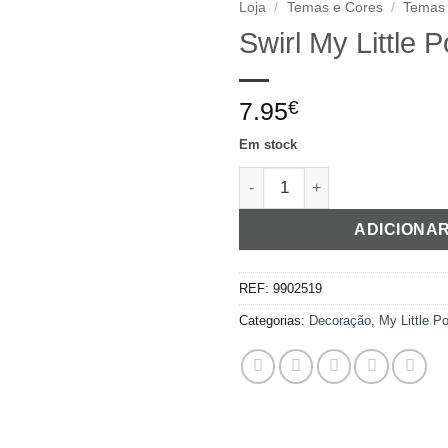
Loja
/
Temas e Cores
/
Temas
Swirl My Little 
Adicionar
aos
favoritos
7.95
€
Em stock
Quantidade de Swirl My Little
ADICIONA
REF:
9902519
Categorias:
Decoração
,
My Little P