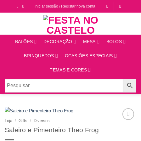
Saltar
Iniciar sessão / Registar nova conta
para
o
conteúdo
BALÕES
DECORAÇÃO
MESA
BOLOS
BRINQUEDOS
OCASIÕES ESPECIAIS
TEMAS E CORES
Loja
/
Gifts
/
Diversos
Adicionar
Saleiro e Pimenteiro Theo Frog
aos
favoritos