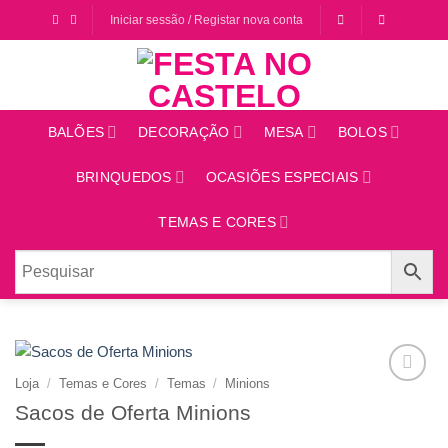
Saltar
Iniciar sessão / Registar nova conta
para
o
conteúdo
BALÕES
DECORAÇÃO
MESA
BOLOS
BRINQUEDOS
OCASIÕES ESPECIAIS
TEMAS E CORES
Loja
/
Temas e Cores
/
Temas
/
Minions
Adicionar
Sacos de Oferta Minions
aos
favoritos