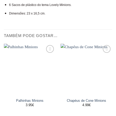
6 Sacos de plástico do tema Lovely Minions.
Dimensões: 23 x 16,5 cm.
TAMBÉM PODE GOSTAR…
Adicionar
Adicionar
aos
aos
favoritos
favoritos
Palhinhas Minions
Chapéus de Cone Minions
3.95
€
4.99
€