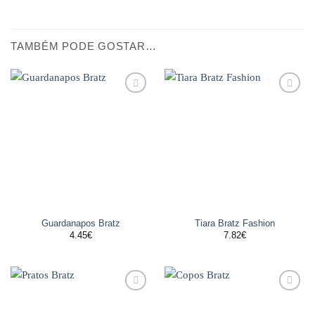
TAMBÉM PODE GOSTAR…
Adicionar
Adicionar
aos
aos
favoritos
favoritos
Guardanapos Bratz
Tiara Bratz Fashion
4.45
€
7.82
€
Adicionar
Adicionar
aos
aos