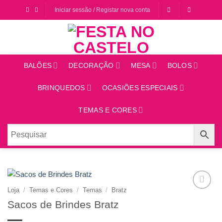
Saltar
Iniciar sessão / Registar nova conta
para
o
conteúdo
BALÕES
DECORAÇÃO
MESA
BOLOS
BRINQUEDOS
OCASIÕES ESPECIAIS
TEMAS E CORES
Loja
/
Temas e Cores
/
Temas
/
Bratz
Adicionar
Sacos de Brindes Bratz
aos
favoritos