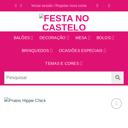
Saltar
Iniciar sessão / Registar nova conta
para
o
conteúdo
BALÕES
DECORAÇÃO
MESA
BOLOS
BRINQUEDOS
OCASIÕES ESPECIAIS
TEMAS E CORES
Adicionar
aos
favoritos