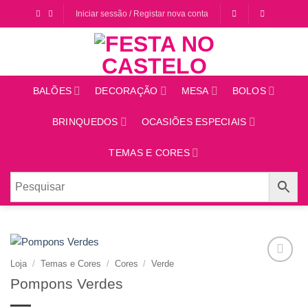
Saltar
Iniciar sessão / Registar nova conta
para
o
conteúdo
BALÕES
DECORAÇÃO
MESA
BOLOS
BRINQUEDOS
OCASIÕES ESPECIAIS
TEMAS E CORES
Loja
/
Temas e Cores
/
Cores
/
Verde
Adicionar
Pompons Verdes
aos
favoritos