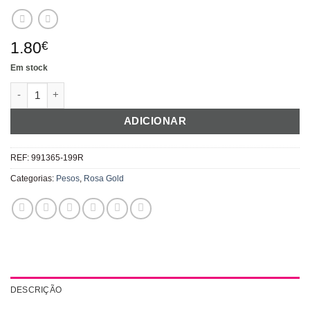
1.80
€
Em stock
Quantidade de Peso para Balões Rose Gold
ADICIONAR
REF:
991365-199R
Categorias:
Pesos
,
Rosa Gold
DESCRIÇÃO