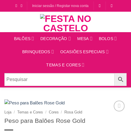
Saltar
Iniciar sessão / Registar nova conta
para
o
conteúdo
BALÕES
DECORAÇÃO
MESA
BOLOS
BRINQUEDOS
OCASIÕES ESPECIAIS
TEMAS E CORES
Loja
/
Temas e Cores
/
Cores
/
Rosa Gold
Adicionar
Peso para Balões Rose Gold
aos
favoritos