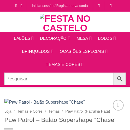
Saltar
Iniciar sessão / Registar nova conta
para
o
conteúdo
BALÕES
DECORAÇÃO
MESA
BOLOS
BRINQUEDOS
OCASIÕES ESPECIAIS
TEMAS E CORES
Loja
/
Temas e Cores
/
Temas
/
Paw Patrol (Patrulha Pata)
Adicionar
Paw Patrol – Balão Supershape “Chase”
aos
favoritos