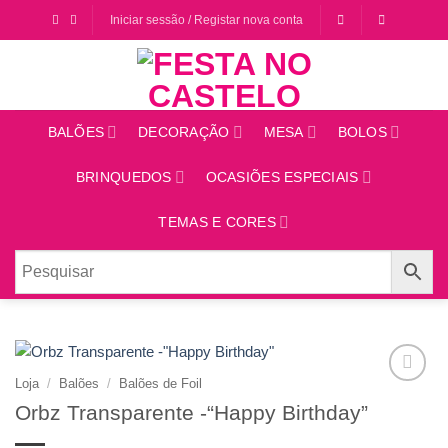
Saltar
Iniciar sessão / Registar nova conta
para
o
conteúdo
BALÕES
DECORAÇÃO
MESA
BOLOS
BRINQUEDOS
OCASIÕES ESPECIAIS
TEMAS E CORES
Loja
/
Balões
/
Balões de Foil
Adicionar
Orbz Transparente -“Happy Birthday”
aos
favoritos