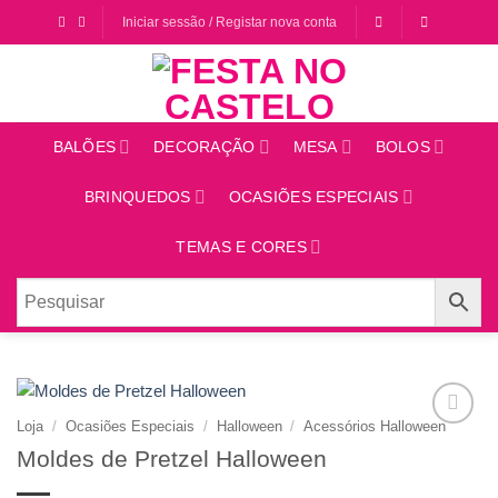
Saltar
Iniciar sessão / Registar nova conta
para
o
conteúdo
BALÕES
DECORAÇÃO
MESA
BOLOS
BRINQUEDOS
OCASIÕES ESPECIAIS
TEMAS E CORES
Loja
/
Ocasiões Especiais
/
Halloween
/
Acessórios Halloween
Adicionar
Moldes de Pretzel Halloween
aos
favoritos