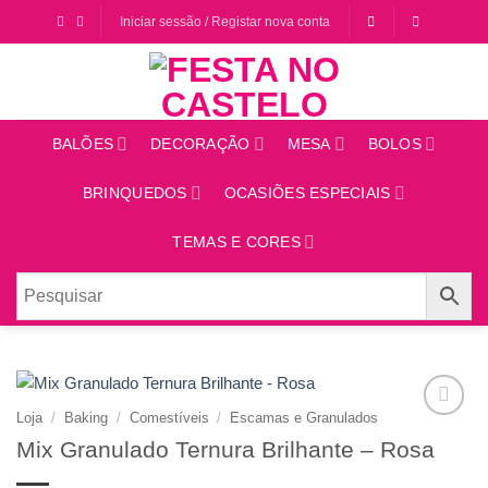
Saltar
Iniciar sessão / Registar nova conta
para
o
conteúdo
BALÕES
DECORAÇÃO
MESA
BOLOS
BRINQUEDOS
OCASIÕES ESPECIAIS
TEMAS E CORES
Loja
/
Baking
/
Comestíveis
/
Escamas e Granulados
Adicionar
Mix Granulado Ternura Brilhante – Rosa
aos
favoritos