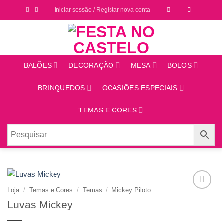
Saltar
Iniciar sessão / Registar nova conta
para
o
conteúdo
BALÕES
DECORAÇÃO
MESA
BOLOS
BRINQUEDOS
OCASIÕES ESPECIAIS
TEMAS E CORES
Loja
/
Temas e Cores
/
Temas
/
Mickey Piloto
Adicionar
Luvas Mickey
aos
favoritos