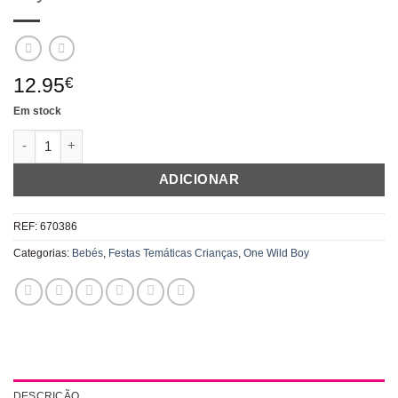
12.95
€
Em stock
Quantidade de Kit De Decoração De Parede "One Wild Boy"
ADICIONAR
REF:
670386
Categorias:
Bebés
,
Festas Temáticas Crianças
,
One Wild Boy
DESCRIÇÃO