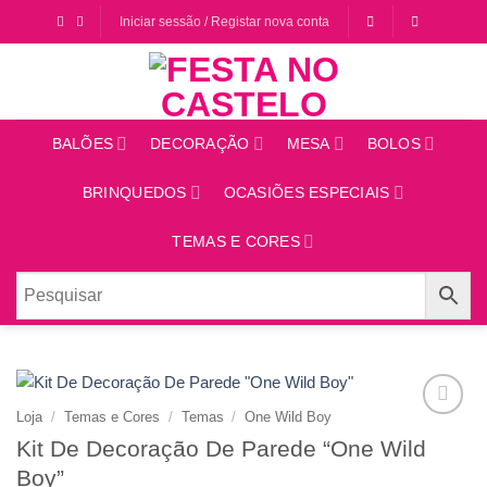
Saltar
Iniciar sessão / Registar nova conta
para
o
conteúdo
BALÕES
DECORAÇÃO
MESA
BOLOS
BRINQUEDOS
OCASIÕES ESPECIAIS
TEMAS E CORES
Loja
/
Temas e Cores
/
Temas
/
One Wild Boy
Adicionar
Kit De Decoração De Parede “One Wild
aos
favoritos
Boy”