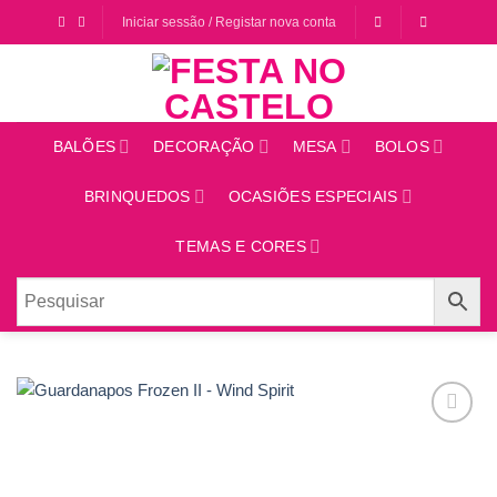
Saltar
Iniciar sessão / Registar nova conta
para
o
conteúdo
BALÕES
DECORAÇÃO
MESA
BOLOS
BRINQUEDOS
OCASIÕES ESPECIAIS
TEMAS E CORES
Adicionar
aos
favoritos