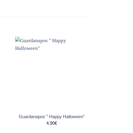
nar
Adicionar
s
aos
tos
favoritos
+
Guardanapos ” Happy Halloween”
4.90
€