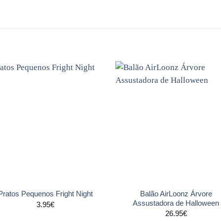
Adicionar
Adicio
aos
ao
favoritos
favori
+
Balão AirLoonz Árvore
Pratos Pequenos Fright Night
Assustadora de Halloween
3.95
€
26.95
€