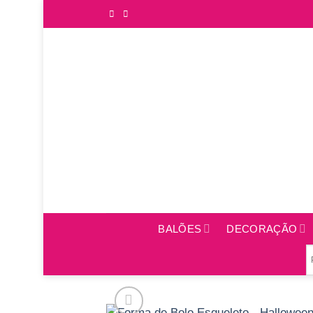
Saltar
para
o
conteúdo
BALÕES
DECORAÇÃO