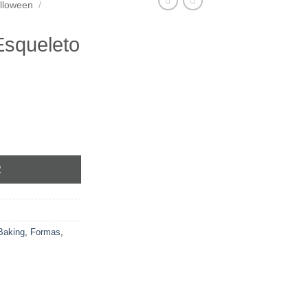
lloween
/
Esqueleto
R
Baking
,
Formas
,