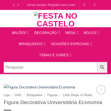
Saltar
Iniciar sessão / Registar nova conta
para
o
conteúdo
BALÕES
DECORAÇÃO
MESA
BOLOS
BRINQUEDOS
OCASIÕES ESPECIAIS
TEMAS E CORES
Loja
/
Gifts
/
Brinquedos
/
Figuras
/
Little Drops of Water
Adicionar
Figura Decorativa Universitária Economia
aos
favoritos