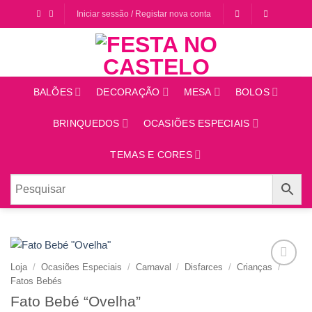
Saltar
Iniciar sessão / Registar nova conta
para
o
conteúdo
BALÕES
DECORAÇÃO
MESA
BOLOS
BRINQUEDOS
OCASIÕES ESPECIAIS
TEMAS E CORES
Loja
/
Ocasiões Especiais
/
Carnaval
/
Disfarces
/
Crianças
/
Adicionar
Fatos Bebés
aos
Fato Bebé “Ovelha”
favoritos