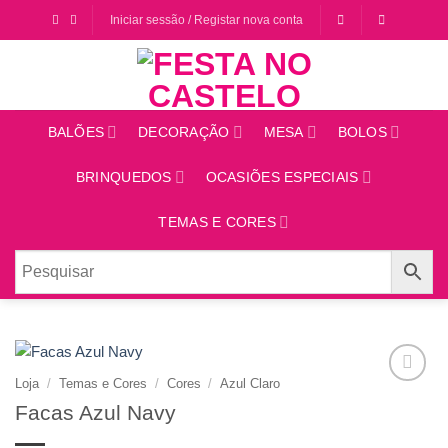
Saltar
Iniciar sessão / Registar nova conta
para
o
conteúdo
BALÕES
DECORAÇÃO
MESA
BOLOS
BRINQUEDOS
OCASIÕES ESPECIAIS
TEMAS E CORES
Loja
/
Temas e Cores
/
Cores
/
Azul Claro
Adicionar
Facas Azul Navy
aos
favoritos