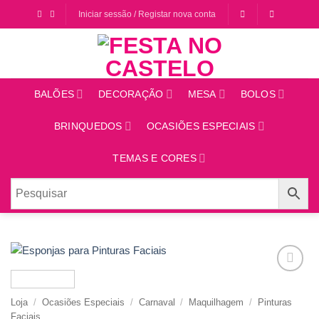
Saltar
Iniciar sessão / Registar nova conta
para
o
conteúdo
BALÕES
DECORAÇÃO
MESA
BOLOS
BRINQUEDOS
OCASIÕES ESPECIAIS
TEMAS E CORES
Adicionar
aos
Loja
/
Ocasiões Especiais
/
Carnaval
/
Maquilhagem
/
Pinturas
favoritos
Faciais