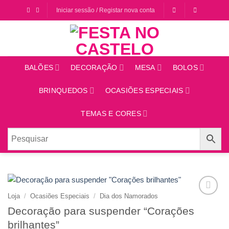
Saltar
Iniciar sessão / Registar nova conta
para
o
conteúdo
BALÕES
DECORAÇÃO
MESA
BOLOS
BRINQUEDOS
OCASIÕES ESPECIAIS
TEMAS E CORES
Loja
/
Ocasiões Especiais
/
Dia dos Namorados
Adicionar
Decoração para suspender “Corações
aos
favoritos
brilhantes”