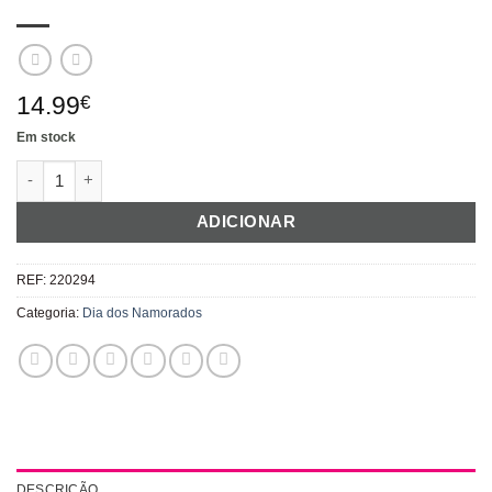
14.99
€
Em stock
Quantidade de Decoração para suspender "Corações brilhante
ADICIONAR
REF:
220294
Categoria:
Dia dos Namorados
DESCRIÇÃO