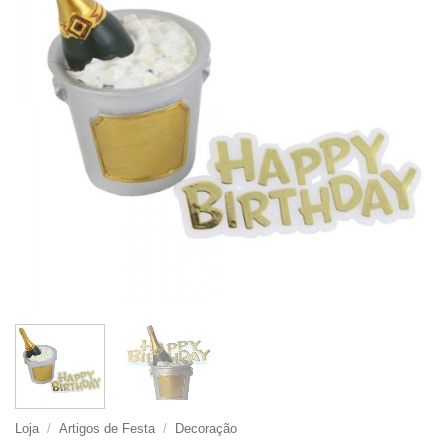
Loja
/
Artigos de Festa
/
Decoração