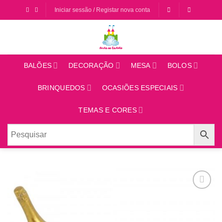
Saltar
Iniciar sessão / Registar nova conta
para
o
conteúdo
BALÕES
DECORAÇÃO
MESA
BOLOS
BRINQUEDOS
OCASIÕES ESPECIAIS
TEMAS E CORES
Adicionar
aos
favoritos