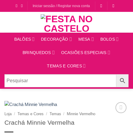
Saltar
Iniciar sessão / Registar nova conta
para
o
conteúdo
BALÕES
DECORAÇÃO
MESA
BOLOS
BRINQUEDOS
OCASIÕES ESPECIAIS
TEMAS E CORES
Loja
/
Temas e Cores
/
Temas
/
Minnie Vermelho
Adicionar
Crachá Minnie Vermelha
aos
favoritos