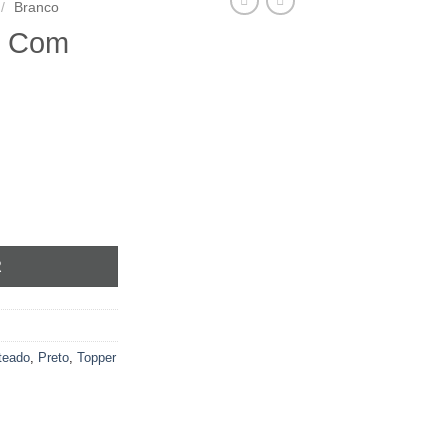
/
Branco
s Com
tos Com Bigodes
R
teado
,
Preto
,
Topper