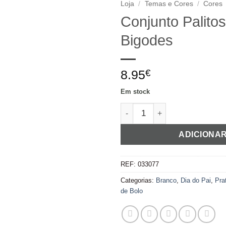
Loja
/
Temas e Cores
/
Cores
Conjunto Palito
Adicionar
Bigodes
aos
favoritos
8.95
€
Em stock
Quantidade de Conjunto Pali
ADICIONA
REF:
033077
Categorias:
Branco
,
Dia do Pai
,
Pra
de Bolo