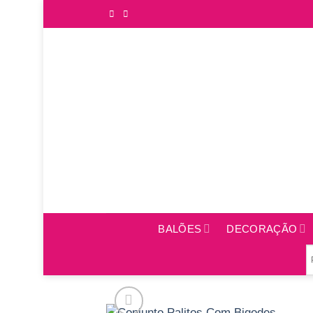
Saltar
para
o
conteúdo
BALÕES
DECORAÇÃO