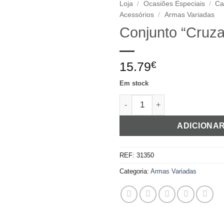
Loja
/
Ocasiões Especiais
/
Ca
Acessórios
/
Armas Variadas
Adicionar
Conjunto “Cruz
aos
favoritos
15.79
€
Em stock
Quantidade de Conjunto "Cr
ADICIONA
REF:
31350
Categoria:
Armas Variadas