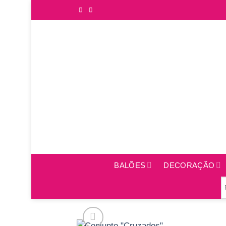
Saltar
para
o
conteúdo
BALÕES
DECORAÇÃO